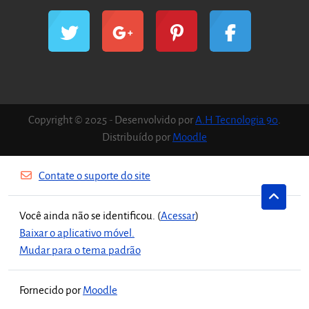
Copyright © 2025 - Desenvolvido por
A.H Tecnologia 90
.
Distribuído por
Moodle
Contate o suporte do site
Você ainda não se identificou. (
Acessar
)
Baixar o aplicativo móvel.
Mudar para o tema padrão
Fornecido por
Moodle