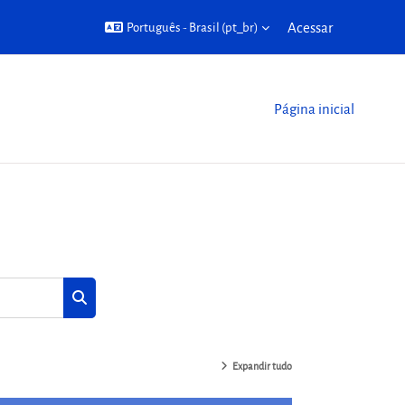
Acessar
Português - Brasil ‎(pt_br)‎
Página inicial
Buscar cursos
Buscar cursos
Expandir tudo