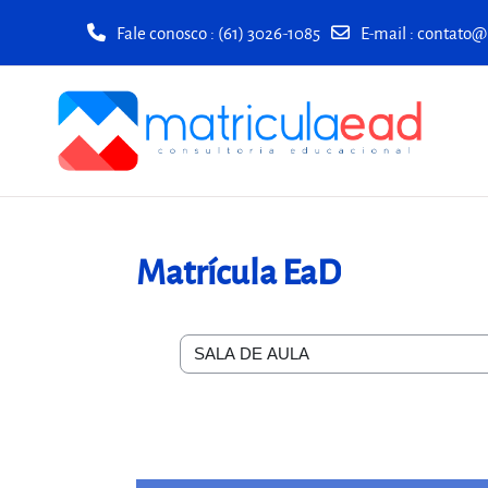
Fale conosco : (61) 3026-1085
E-mail
:
contato@
Ir para o conteúdo principal
Matrícula EaD
Categorias de Cursos